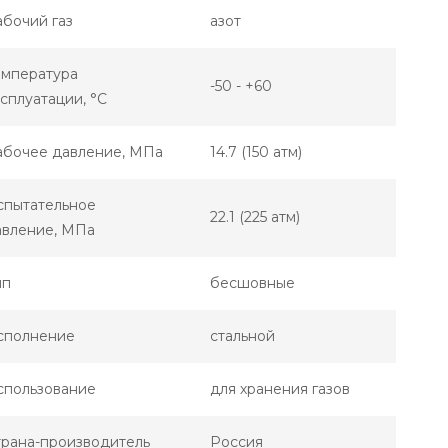
бочий газ
азот
емпература
-50 - +60
сплуатации, °С
абочее давление, МПа
14.7 (150 атм)
спытательное
22.1 (225 атм)
авление, МПа
ип
бесшовные
сполнение
стальной
спользование
для хранения газов
трана-производитель
Россия