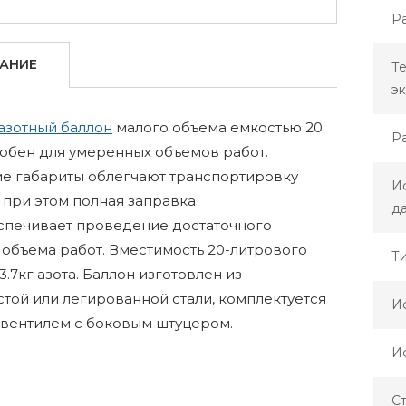
Ра
АНИЕ
Т
эк
азотный баллон
малого объема емкостью 20
Р
обен для умеренных объемов работ.
е габариты облегчают транспортировку
И
 при этом полная заправка
д
еспечивает проведение достаточного
объема работ. Вместимость 20-литрового
Т
3.7кг азота. Баллон изготовлен из
той или легированной стали, комплектуется
И
 вентилем с боковым штуцером.
И
С