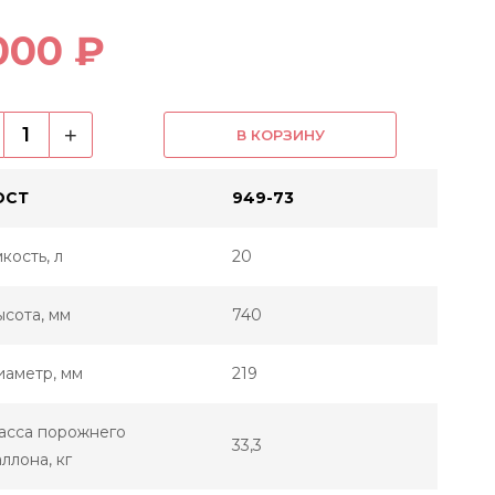
000 ₽
+
В КОРЗИНУ
ОСТ
949-73
кость, л
20
сота, мм
740
иаметр, мм
219
асса порожнего
33,3
ллона, кг