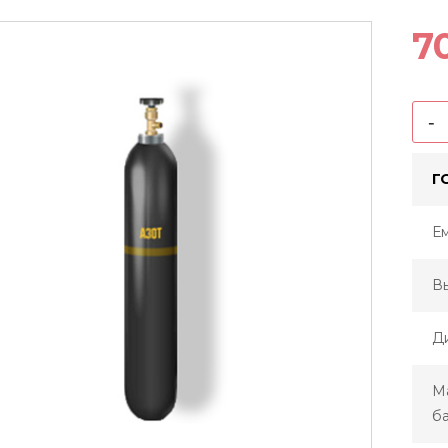
7
-
Г
Ем
Вы
Д
М
ба