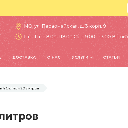
МО, ул. Первомайская, д. 3 корп. 9
Пн - Пт: c 8.00 - 18.00 Сб: c 9.00 - 13.00 Вс: 
А
ДОСТАВКА
О НАС
УСЛУГИ
СТАТЬИ
ый баллон 20 литров
 литров