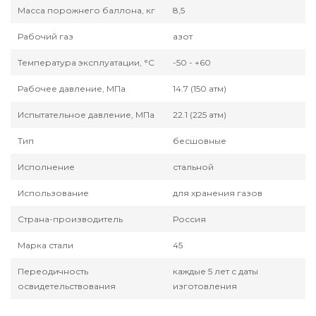
Масса порожнего баллона, кг
8,5
Рабочий газ
азот
Температура эксплуатации, °С
-50 - +60
Рабочее давление, МПа
14.7 (150 атм)
Испытательное давление, МПа
22.1 (225 атм)
Тип
бесшовные
Исполнение
стальной
Использование
для хранения газов
Страна-производитель
Россия
Марка стали
45
Переодичность
каждые 5 лет с даты
освидетельствования
изготовления