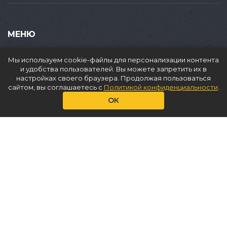
МЕНЮ
Купить
Мы используем cookie-файлы для персонализации контента
Продать
и удобства пользователей. Вы можете запретить их в
настройках своего браузера. Продолжая пользоваться
Доставка
сайтом, вы соглашаетесь с
Политикой конфиденциальности
.
Аренда
ОК
О нас
Услуги
Статьи
Контакты
КОНТАКТЫ
+7(965)353 89 84
info@ballon.market