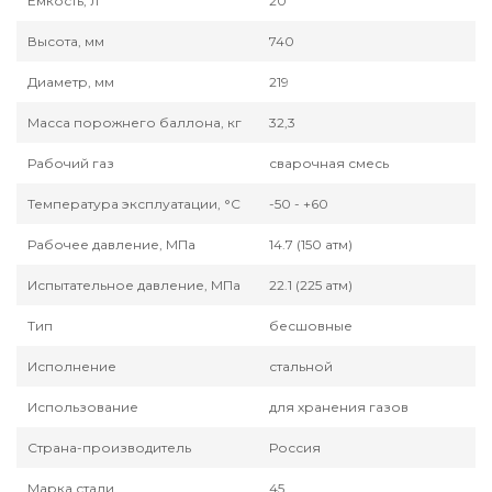
Емкость, л
20
Высота, мм
740
Диаметр, мм
219
Масса порожнего баллона, кг
32,3
Рабочий газ
сварочная смесь
Температура эксплуатации, °С
-50 - +60
Рабочее давление, МПа
14.7 (150 атм)
Испытательное давление, МПа
22.1 (225 атм)
Тип
бесшовные
Исполнение
стальной
Использование
для хранения газов
Страна-производитель
Россия
Марка стали
45